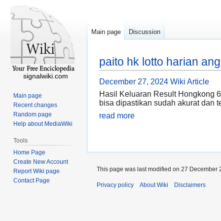
Main page
Discussion
paito hk lotto harian a
signalwiki.com
December 27, 2024
Wiki Article
Hasil Keluaran Result Hongkong 6D
Main page
bisa dipastikan sudah akurat dan 
Recent changes
Random page
read more
Help about MediaWiki
Tools
Home Page
Create New Account
This page was last modified on 27 December 2
Report Wiki page
Contact Page
Privacy policy
About Wiki
Disclaimers